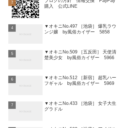
ブログの方針 情報交換 PayPay
購入 公式LINE
▼オキニNo.497 ［池袋］ 爆乳ラウ
ンジ嬢 by風俗カイザー 5858
▼オキニNo.509 ［五反田］ 天使清
楚美少女 by風俗カイザー 5966
▼オキニNo.512 ［新宿］ 超乳ハー
フギャル by風俗カイザー 5969
▼オキニNo.433 ［池袋］ 女子大生
グラドル