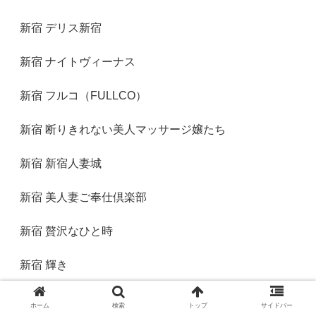
新宿 デリス新宿
新宿 ナイトヴィーナス
新宿 フルコ（FULLCO）
新宿 断りきれない美人マッサージ嬢たち
新宿 新宿人妻城
新宿 美人妻ご奉仕倶楽部
新宿 贅沢なひと時
新宿 輝き
新宿 風神会館
ホーム
検索
トップ
サイドバー