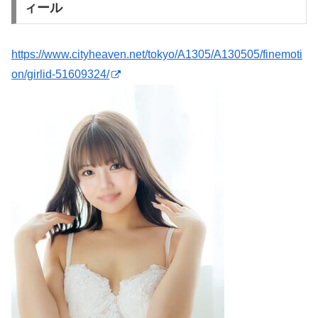
ィール
https://www.cityheaven.net/tokyo/A1305/A130505/finemoti
on/girlid-51609324/