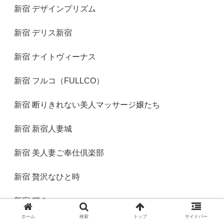
新宿 デザインプリズム
新宿 デリス新宿
新宿 ナイトヴィーナス
新宿 フルコ（FULLCO）
新宿 断りきれない美人マッサージ嬢たち
新宿 新宿人妻城
新宿 美人妻ご奉仕倶楽部
新宿 贅沢なひと時
新宿 輝き
ホーム
検索
トップ
サイドバー