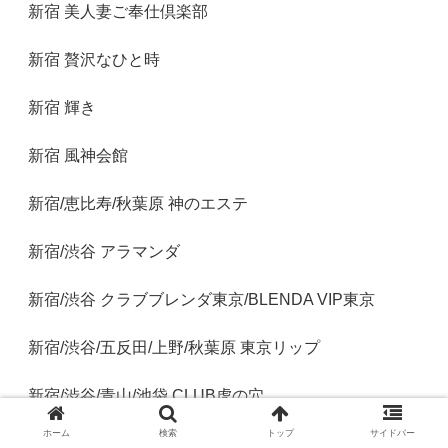
新宿 美人妻ご奉仕倶楽部
新宿 贅沢なひと時
新宿 輝き
新宿 風神会館
新宿/恵比寿/秋葉原 神のエステ
新宿/渋谷 アラマンダ
新宿/渋谷 クラブブレンダ東京/BLENDA VIP東京
新宿/渋谷/五反田/上野/秋葉原 東京リップ
新宿/渋谷/青山/池袋 CLUB虎の穴
ホーム
検索
トップ
サイドバー
新宿/錦糸町 クラスメイト