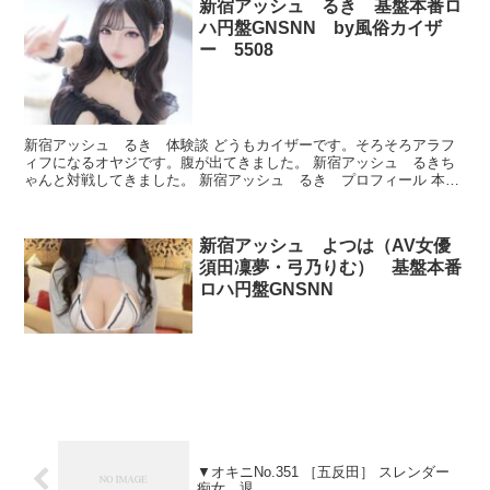
新宿アッシュ るき 基盤本番ロ
ハ円盤GNSNN by風俗カイザ
ー 5508
新宿アッシュ るき 体験談 どうもカイザーです。そろそろアラフ
ィフになるオヤジです。腹が出てきました。 新宿アッシュ るきち
ゃんと対戦してきました。 新宿アッシュ るき プロフィール 本番
できたのかどうか、ルックスとかプレイが良かったかどう...
新宿アッシュ よつは（AV女優
須田凜夢・弓乃りむ） 基盤本番
ロハ円盤GNSNN
▼オキニNo.351 ［五反田］ スレンダー
痴女 退